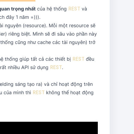
quan trọng nhất
của hệ thống
REST
và
ch đây 1 năm =))).
ài nguyên (resource). Mỗi một resource sẽ
ier) riêng biệt. Mình sẽ đi sâu vào phần này
ệ thống cũng như cache các tài nguyên) trở
ệ thống giúp tất cả các thiết bị
REST
đều
o rất nhiều API sử dụng
REST
.
elding sáng tạo ra) và chỉ hoạt động trên
ểu của mình thì
REST
không thể hoạt động