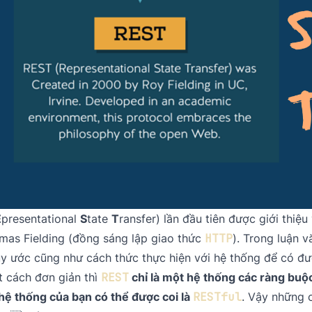
E
presentational
S
tate
T
ransfer) lần đầu tiên được giới thiệ
mas Fielding (đồng sáng lập giao thức
HTTP
). Trong luận v
uy ước cũng như cách thức thực hiện với hệ thống để có đ
 cách đơn giản thì
REST
chỉ là một hệ thống các ràng buộ
hệ thống của bạn có thể được coi là
RESTful
. Vậy những c