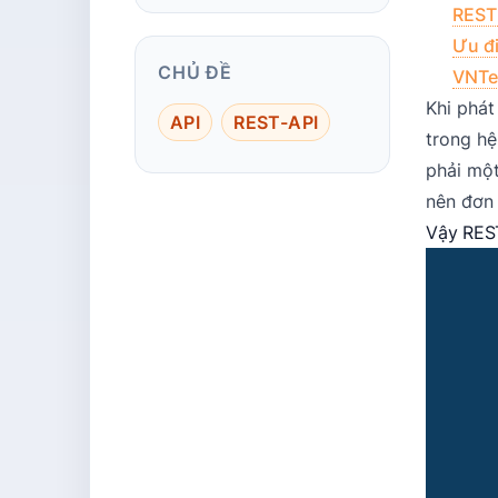
REST
Ưu đ
CHỦ ĐỀ
VNTe
Khi phát
API
REST-API
trong hệ
phải một
nên đơn 
Vậy REST