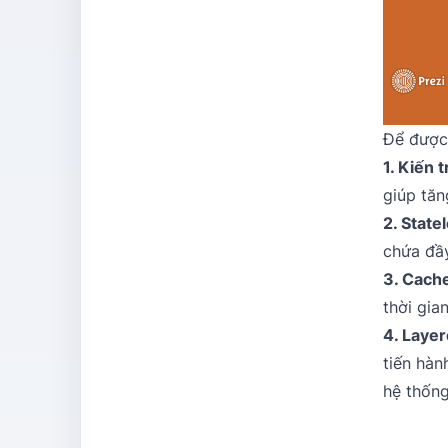
Để được
1. Kiến 
giúp tăn
2. State
chứa đầy
3. Cache
thời gia
4. Laye
tiến hàn
hệ thống