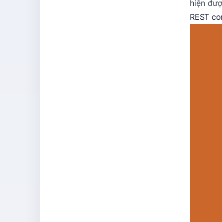
hiện đư
REST con