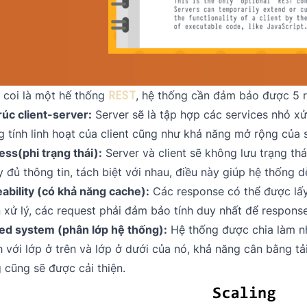
 coi là một hế thống
REST
, hệ thống cần đảm bảo được 5 
trúc client-server:
Server sẽ là tập hợp các services nhỏ xử l
g tính linh hoạt của client cũng như khả năng mở rộng củ
less(phi trạng thái):
Server và client sẽ không lưu trạng th
 đủ thông tin, tách biệt với nhau, điều này giúp hệ thống d
ability (có khả năng cache):
Các response có thể được lấy 
n xử lý, các request phải đảm bảo tính duy nhất để respons
red system (phân lớp hệ thống):
Hệ thống được chia làm nhi
h với lớp ở trên và lớp ở dưới của nó, khả năng cân bằng tả
 cũng sẽ được cải thiện.