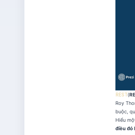
REST
(
R
Roy Tho
buộc, q
Hiểu một
điều đó 