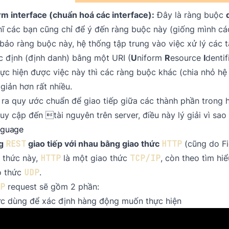
rm interface (chuẩn hoá các interface):
Đây là ràng buộc
ĩ các bạn cũng chỉ để ý đến ràng buộc này (giống mình cá
ảo ràng buộc này, hệ thống tập trung vào việc xử lý các t
 định (định danh) bằng một URI (
U
niform
R
esource
I
dentif
hực hiện được việc này thì các ràng buộc khác (chia nhỏ h
giản hơn rất nhiều.
 ra quy ước chuẩn để giao tiếp giữa các thành phần trong h
ruy cập đến tài nguyên trên server, điều này lý giải vì sa
nguage
ng
REST
giao tiếp với nhau bằng giao thức
HTTP
(cũng do Fi
 thức này,
HTTP
là một giao thức
TCP/IP
, còn theo tìm hi
o thức
UDP
.
P
request sẽ gồm 2 phần:
ức dùng để xác định hàng động muốn thực hiện