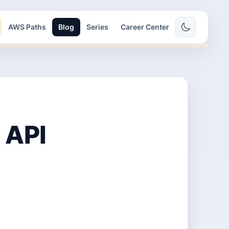
AWS Paths
Blog
Series
Career Center
 API