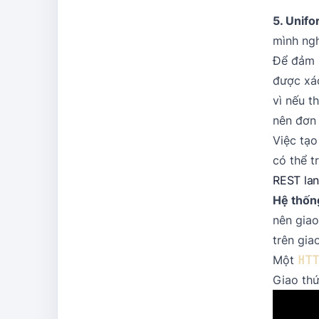
5. Unifo
mình ngh
Để đảm b
được xác
vì nếu t
nên đơn 
Việc tạo
có thể t
REST la
Hệ thố
nên giao
trên gia
Một
HTT
Giao th