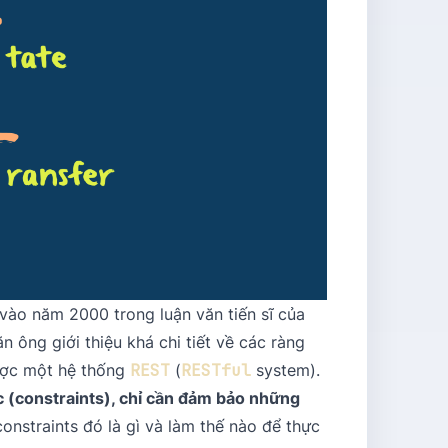
u vào năm 2000 trong luận văn tiến sĩ của
ăn ông giới thiệu khá chi tiết về các ràng
ược một hệ thống
REST
(
RESTful
system).
c (constraints), chỉ cần đảm bảo những
onstraints đó là gì và làm thế nào để thực