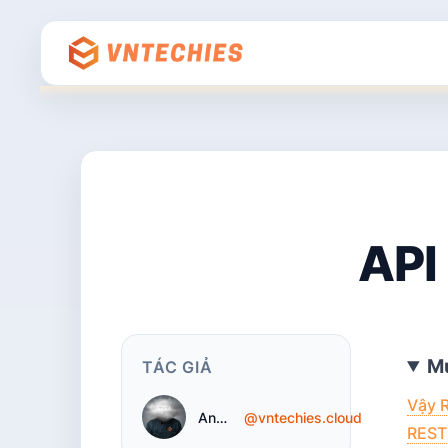
API
Mụ
TÁC GIẢ
Vậy R
Anh Cloud
@vntechies.cloud
REST