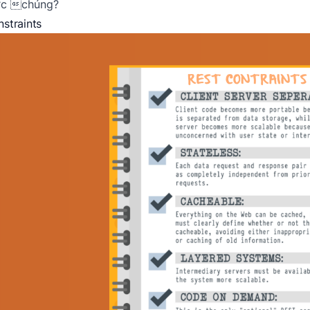
ợc chúng?
straints