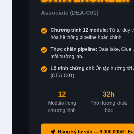
Associate (DEA-C01)
Chương trình 12 module:
Từ tư duy th
hóa hệ thống pipeline hoàn chỉnh.
Thực chiến pipeline:
Data lake, Glue, 
môi trường lab.
Lộ trình chứng chỉ:
Ôn tập hướng tới 
(DEA-C01).
12
32h
Module trong
Thời lượng khoá
chương trình
học
Đăng ký tư vấn —
9.000.000đ · Ea