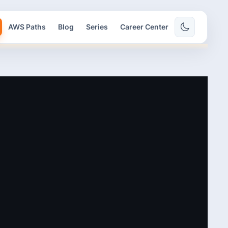
AWS Paths
Blog
Series
Career Center