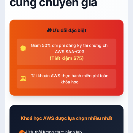
cùng chuyên gia
🎁 Ưu đãi đặc biệt
Giảm 50% chi phí đăng ký thi chứng chỉ
AWS SAA-C03
(Tiết kiệm $75)
Tài khoản AWS thực hành miễn phí toàn
khóa học
Khoá học AWS được lựa chọn nhiều nhất
40% thời lượng thực hành lab