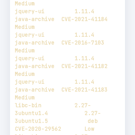
jquery-ui         1.11.4                                               
java-archive  CVE-2021-41184       
jquery-ui         1.11.4                                               
java-archive  CVE-2016-7103        
jquery-ui         1.11.4                                               
java-archive  CVE-2021-41182       
jquery-ui         1.11.4                                               
java-archive  CVE-2021-41183       
libc-bin          2.27-
3ubuntu1.4           2.27-
3ubuntu1.5            deb           