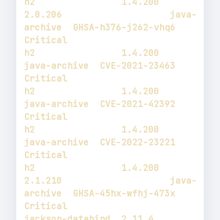
h2                1.4.200                   
2.0.206                    java-
archive  GHSA-h376-j262-vhq6  
h2                1.4.200                                              
java-archive  CVE-2021-23463       
h2                1.4.200                                              
java-archive  CVE-2021-42392       
h2                1.4.200                                              
java-archive  CVE-2022-23221       
h2                1.4.200                   
2.1.210                    java-
archive  GHSA-45hx-wfhj-473x  
jackson-databind  2.11.4                    