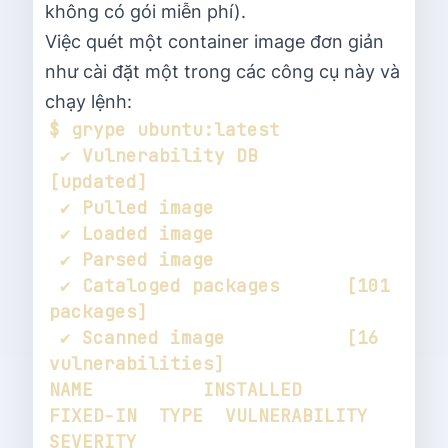
không có gói miễn phí).
Việc quét một container image đơn giản
như cài đặt một trong các công cụ này và
chạy lệnh:
 ✔ Vulnerability DB        
 ✔ Cataloged packages      [101 
 ✔ Scanned image           [16 
NAME          INSTALLED                 
FIXED-IN  TYPE  VULNERABILITY   