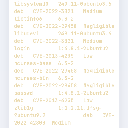
libsystemd0   249.11-0ubuntu3.6                   
libtinfo6     6.3-2                               
libudev1      249.11-0ubuntu3.6                   
login         1:4.8.1-2ubuntu2                    
ncurses-base  6.3-2                               
ncurses-bin   6.3-2                               
passwd        1:4.8.1-2ubuntu2                    
zlib1g        1:1.2.11.dfsg-
2ubuntu9.2            deb   CVE-