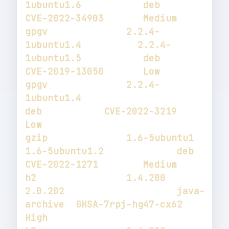
1ubuntu1.6           deb           
gpgv              2.2.4-
1ubuntu1.4          2.2.4-
1ubuntu1.5           deb           
gpgv              2.2.4-
1ubuntu1.4                                     
deb           CVE-2022-3219        
gzip              1.6-5ubuntu1              
1.6-5ubuntu1.2             deb           
h2                1.4.200                   
2.0.202                    java-
archive  GHSA-7rpj-hg47-cx62  