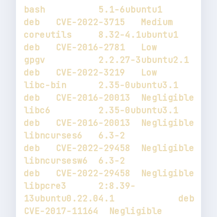
bash          5.1-6ubuntu1                        
coreutils     8.32-4.1ubuntu1                     
gpgv          2.2.27-3ubuntu2.1                   
libc-bin      2.35-0ubuntu3.1                     
libc6         2.35-0ubuntu3.1                     
libncurses6   6.3-2                               
libncursesw6  6.3-2                               
libpcre3      2:8.39-
13ubuntu0.22.04.1            deb   