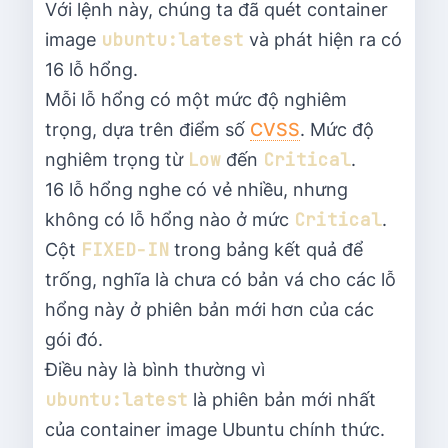
Với lệnh này, chúng ta đã quét container
ubuntu:latest
image
và phát hiện ra có
16 lỗ hổng.
Mỗi lỗ hổng có một mức độ nghiêm
trọng, dựa trên điểm số
CVSS
. Mức độ
Low
Critical
nghiêm trọng từ
đến
.
16 lỗ hổng nghe có vẻ nhiều, nhưng
Critical
không có lỗ hổng nào ở mức
.
FIXED-IN
Cột
trong bảng kết quả để
trống, nghĩa là chưa có bản vá cho các lỗ
hổng này ở phiên bản mới hơn của các
gói đó.
Điều này là bình thường vì
ubuntu:latest
là phiên bản mới nhất
của container image Ubuntu chính thức.