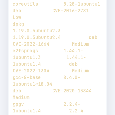
coreutils         8.28-1ubuntu1                                        
deb           CVE-2016-2781        
dpkg              
1.19.0.5ubuntu2.3         
1.19.0.5ubuntu2.4          deb           
e2fsprogs         1.44.1-
1ubuntu1.3         1.44.1-
1ubuntu1.4          deb           
gcc-8-base        8.4.0-
1ubuntu1~18.04                                 
deb           CVE-2020-13844       
gpgv              2.2.4-
1ubuntu1.4          2.2.4-