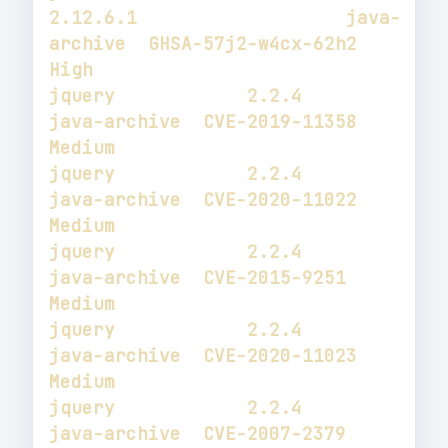
2.12.6.1                   java-
archive  GHSA-57j2-w4cx-62h2  
jquery            2.2.4                                                
java-archive  CVE-2019-11358       
jquery            2.2.4                                                
java-archive  CVE-2020-11022       
jquery            2.2.4                                                
java-archive  CVE-2015-9251        
jquery            2.2.4                                                
java-archive  CVE-2020-11023       
jquery            2.2.4                                                
java-archive  CVE-2007-2379        