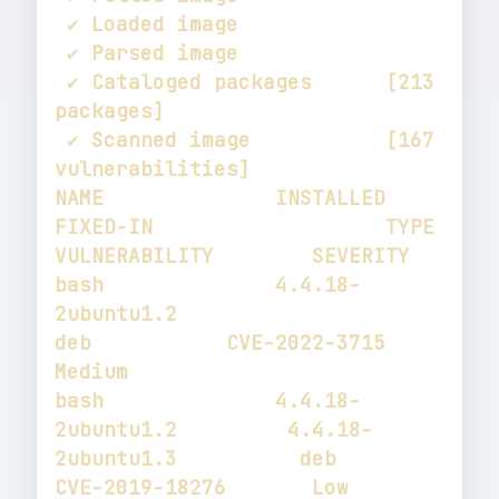
 ✔ Cataloged packages      [213 
 ✔ Scanned image           [167 
NAME              INSTALLED                 
FIXED-IN                   TYPE          
bash              4.4.18-
2ubuntu1.2                                    
deb           CVE-2022-3715        
bash              4.4.18-
2ubuntu1.2         4.4.18-
2ubuntu1.3          deb           