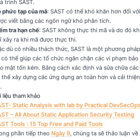
á trình SAST.
 phức tạp của mã
: SAST có thể khó khăn hơn đối v
ợc viết bằng các ngôn ngữ khó phân tích.
ểm tra hạn chế
: SAST không thực thi mã và do đó kh
ỉ xảy ra khi mã được thực thi.
c dù có nhiều thách thức, SAST là một phương pháp 
 có thể giúp các tổ chức ngăn chặn các vi phạm bảo m
o mật tốn kém. Bằng cách xác định và sửa chữa các
 thể xây dựng các ứng dụng an toàn hơn và cải thiệ
.
i liệu tham khảo
ST- Static Analysis with lab by Practical DevSecOp
ST – All About Static Application Security Testing
ST Tools : 15 Top Free and Paid Tools
ong phần tiếp theo
Ngày 9
, chúng ta sẽ thảo luận về