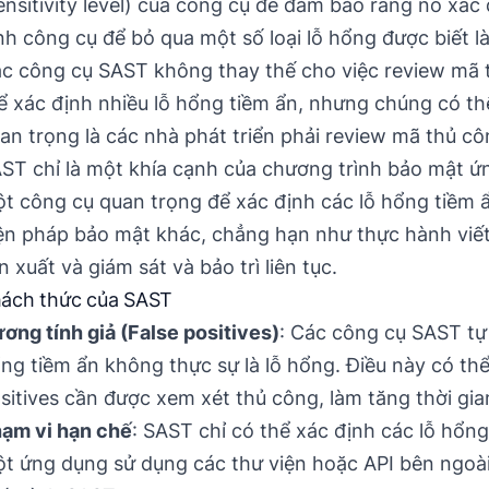
ensitivity level) của công cụ để đảm bảo rằng nó xác
nh công cụ để bỏ qua một số loại lỗ hổng được biết là
c công cụ SAST không thay thế cho việc review mã 
ể xác định nhiều lỗ hổng tiềm ẩn, nhưng chúng có th
an trọng là các nhà phát triển phải review mã thủ c
ST chỉ là một khía cạnh của chương trình bảo mật ứn
t công cụ quan trọng để xác định các lỗ hổng tiềm 
ện pháp bảo mật khác, chẳng hạn như thực hành viết
n xuất và giám sát và bảo trì liên tục.
ách thức của SAST
ơng tính giả (False positives)
: Các công cụ SAST tự 
ng tiềm ẩn không thực sự là lỗ hổng. Điều này có thể
sitives cần được xem xét thủ công, làm tăng thời gian
ạm vi hạn chế
: SAST chỉ có thể xác định các lỗ hổ
t ứng dụng sử dụng các thư viện hoặc API bên ngoài