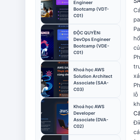
SA
Engineer
Bootcamp (VDT-
Cá
C01)
pa
Pa
ĐỘC QUYỀN:
hổ
DevOps Engineer
Bootcamp (VDE-
củ
C01)
Ph
tr
Khoá học AWS
xá
Solution Architect
Associate (SAA-
Ph
C03)
lỗ
kh
Khoá học AWS
Câ
Developer
Associate (DVA-
Đi
C02)
cá