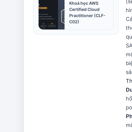
(s
Khoá học AWS
Certified Cloud
hì
Practitioner (CLF-
Cá
C02)
th
qu
SA
mộ
bi
sả
Th
Dư
hổ
po
Ph
mộ