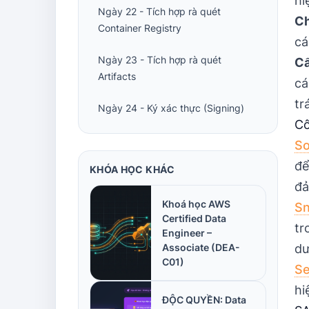
hi
Ngày 22 - Tích hợp rà quét
Ch
Container Registry
cá
Ngày 23 - Tích hợp rà quét
Cấ
Artifacts
cá
tr
Ngày 24 - Ký xác thực (Signing)
Cô
So
để
KHÓA HỌC KHÁC
đả
Khoá học AWS
S
Certified Data
tr
Engineer –
Associate (DEA-
dư
C01)
S
hi
ĐỘC QUYỀN: Data