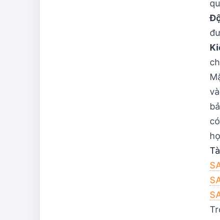
qu
Độ
đư
Ki
ch
Mặ
và
bả
có
họ
Tà
SA
SA
SA
Tr