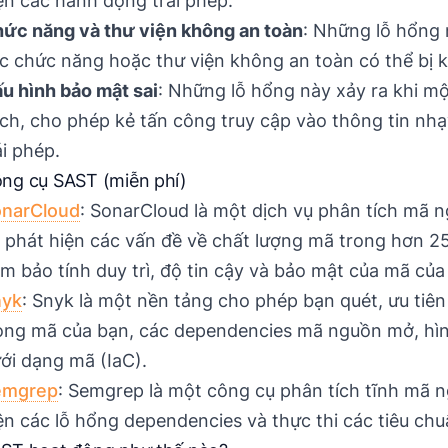
ện các hành động trái phép.
ức năng và thư viện không an toàn
: Những lỗ hổng 
c chức năng hoặc thư viện không an toàn có thể bị k
u hình bảo mật sai
: Những lỗ hổng này xảy ra khi 
ch, cho phép kẻ tấn công truy cập vào thông tin nh
ái phép.
ng cụ SAST (miễn phí)
narCloud
: SonarCloud là một dịch vụ phân tích mã 
 phát hiện các vấn đề về chất lượng mã trong hơn 25 
m bảo tính duy trì, độ tin cậy và bảo mật của mã của
nyk
: Snyk là một nền tảng cho phép bạn quét, ưu tiê
ong mã của bạn, các dependencies mã nguồn mở, hìn
ới dạng mã (IaC).
emgrep
: Semgrep là một công cụ phân tích tĩnh mã 
ện các lỗ hổng dependencies và thực thi các tiêu ch