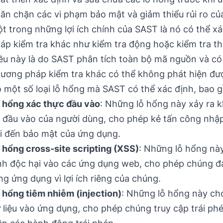
ăn chặn các vi phạm bảo mật và giảm thiểu rủi ro củ
t trong những lợi ích chính của SAST là nó có thể 
áp kiểm tra khác như kiểm tra động hoặc kiểm tra t
ều này là do SAST phân tích toàn bộ mã nguồn và có
ương pháp kiểm tra khác có thể không phát hiện đư
 một số loại lỗ hổng mà SAST có thể xác định, bao 
 hổng xác thực đầu vào
: Những lỗ hổng này xảy ra 
 đầu vào của người dùng, cho phép kẻ tấn công nhập
i đến bảo mật của ứng dụng.
 hổng cross-site scripting (XSS)
: Những lỗ hổng nà
nh độc hại vào các ứng dụng web, cho phép chúng đ
ng ứng dụng vì lợi ích riêng của chúng.
 hổng tiêm nhiễm (injection)
: Những lỗ hổng này ch
 liệu vào ứng dụng, cho phép chúng truy cập trái p