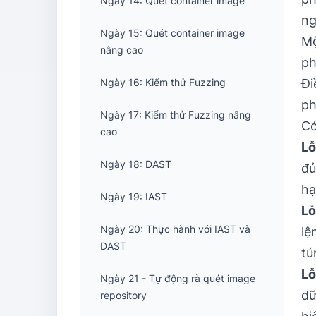
Ngày 14: Quét container image
ng
Ngày 15: Quét container image
Mộ
nâng cao
ph
Ngày 16: Kiểm thử Fuzzing
Đi
ph
Ngày 17: Kiểm thử Fuzzing nâng
Có
cao
Lỗ
Ngày 18: DAST
đủ
hạ
Ngày 19: IAST
Lỗ
Ngày 20: Thực hành với IAST và
lệ
DAST
tú
Lỗ
Ngày 21 - Tự động rà quét image
dữ
repository