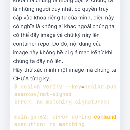
khóa mà chúng ta mong đợi. Vì chúng ta
là những người duy nhất có quyền truy
cập vào khóa riêng tư của mình, điều này
có nghĩa là không ai khác ngoài chúng ta
có thể đẩy image và chữ ký này lên
container repo. Do đó, nội dung của
image này không hề bị giả mạo kể từ khi
chúng ta đẩy nó lên.
Hãy thử xác minh một image mà chúng ta
CHƯA từng ký.
$ cosign verify --key
=
cosign.pub 
main.go:62: error during 
command
execution: no matching 