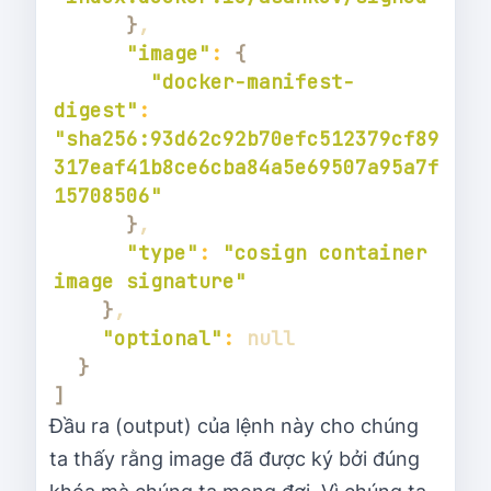
}
"image"
:
{
"docker-manifest-
digest"
:
"sha256:93d62c92b70efc512379cf89
317eaf41b8ce6cba84a5e69507a95a7f
15708506"
}
"type"
:
"cosign container 
image signature"
}
"optional"
:
}
]
Đầu ra (output) của lệnh này cho chúng
ta thấy rằng image đã được ký bởi đúng