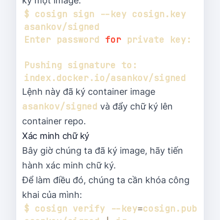
ký một image:
$ cosign sign --key cosign.key 
Enter password 
for
Pushing signature to: 
Lệnh này đã ký container image
asankov/signed
và đẩy chữ ký lên
container repo.
Xác minh chữ ký
Bây giờ chúng ta đã ký image, hãy tiến
hành xác minh chữ ký.
Để làm điều đó, chúng ta cần khóa công
khai của mình:
$ cosign verify --key
=
cosign.pub 