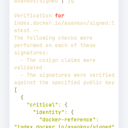
asankov/signed 
|
Verification 
for
index.docker.io/asankov/signed:l
The following checks were 
performed on each of these 
  - The cosign claims were 
  - The signatures were verified 
[
{
"critical"
:
{
"identity"
:
{
"docker-reference"
:
"index.docker.io/asankov/signed"