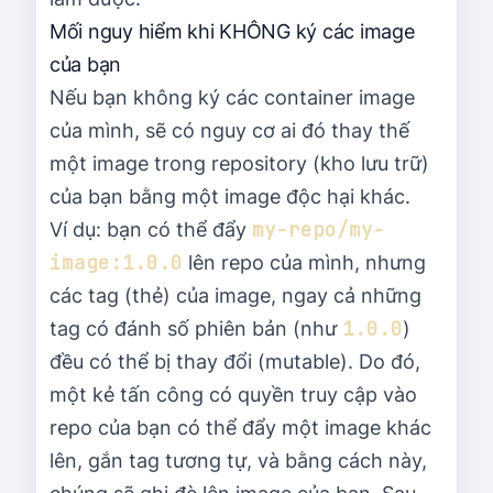
Mối nguy hiểm khi KHÔNG ký các image
của bạn
Nếu bạn không ký các container image
của mình, sẽ có nguy cơ ai đó thay thế
một image trong repository (kho lưu trữ)
của bạn bằng một image độc hại khác.
my-repo/my-
Ví dụ: bạn có thể đẩy
image:1.0.0
lên repo của mình, nhưng
các tag (thẻ) của image, ngay cả những
1.0.0
tag có đánh số phiên bản (như
)
đều có thể bị thay đổi (mutable). Do đó,
một kẻ tấn công có quyền truy cập vào
repo của bạn có thể đẩy một image khác
lên, gắn tag tương tự, và bằng cách này,