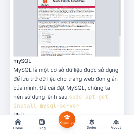
mySQL
MySQL là một cơ sở dữ liệu được sử dụng
để lưu trữ dữ liệu cho trang web đơn giản
của mình. Để cài đặt MySQL, chúng ta
sudo apt-get 
nên sử dụng lệnh sau
install mysql-server
PHP
Khoá học
PHP là ngôn ngữ kịch bản phía máy chủ
Series
About
Home
Blog
(server-side scripting language), chúng ta