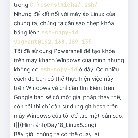
C:\Users\micha/.ssh/
trong
Nhưng để kết nối với máy ảo Linux của
chúng ta, chúng ta cần sao chép khóa
ssh-copy-id 
bằng lệnh
vagrant@192.168.169.135
Tôi đã sử dụng Powershell để tạo khóa
trên máy khách Windows của mình nhưng
ssh-copy-id
không có
ở đây. Có nhiều
cách để bạn có thể thực hiện việc này
trên Windows và chỉ cần tìm kiếm trên
Google bạn sẽ có một giải pháp thay thế,
còn tôi thì chỉ cần sử dụng git bash trên
máy Windows của tôi để tạo một bản sao.
![](Hình ảnh/Day18_Linux8.png)
Bây giờ, chúng ta có thể quay lại