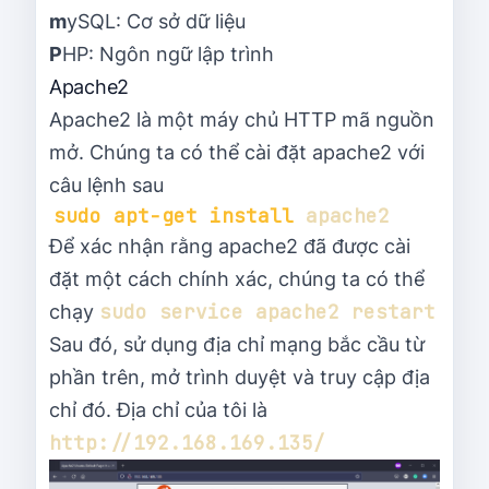
m
ySQL: Cơ sở dữ liệu
P
HP: Ngôn ngữ lập trình
Apache2
Apache2 là một máy chủ HTTP mã nguồn
mở. Chúng ta có thể cài đặt apache2 với
câu lệnh sau
sudo
apt-get
install
Để xác nhận rằng apache2 đã được cài
đặt một cách chính xác, chúng ta có thể
sudo service apache2 restart
chạy
Sau đó, sử dụng địa chỉ mạng bắc cầu từ
phần trên, mở trình duyệt và truy cập địa
chỉ đó. Địa chỉ của tôi là
http://192.168.169.135/