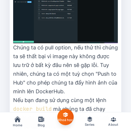
Chúng ta có pull option, nếu thử thì chúng
ta sẽ thất bại vì image này không được
lưu trữ ở bất kỳ đâu nên sẽ gặp lỗi. Tuy
nhiên, chúng ta có một tuỳ chọn "Push to
Hub" cho phép chúng ta đẩy hình ảnh của
mình lên DockerHub.
Nếu bạn đang sử dụng cùng một lệnh
docker build
mà chúng ta đã chạy
trước đó thì nó cũng sẽ không hoạt động,
Khoá học
Series
About
Home
Blog
docker build -
bạn sẽ cần lệnh build là