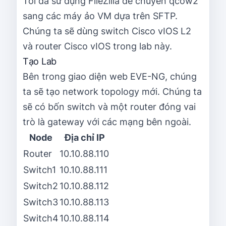
Tôi đã sử dụng FileZilla để chuyển qcow2
sang các máy ảo VM dựa trên SFTP.
Chúng ta sẽ dùng switch Cisco vIOS L2
và router Cisco vIOS trong lab này.
Tạo Lab
Bên trong giao diện web EVE-NG, chúng
ta sẽ tạo network topology mới. Chúng ta
sẽ có bốn switch và một router đóng vai
trò là gateway với các mạng bên ngoài.
Node
Địa chỉ IP
Router
10.10.88.110
Switch1
10.10.88.111
Switch2
10.10.88.112
Switch3
10.10.88.113
Switch4
10.10.88.114