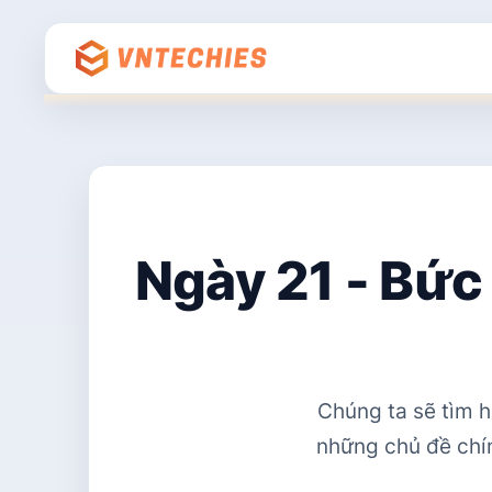
Ngày 9 - Giải thích mã Hello World
Ngày 10 - Không gian làm việc của
Go
Ngày 11 - Biến, hằng số & kiểu dữ
liệu
Ngày 12 - Nhận thông tin đầu vào
Ngày 21 - Bức
sử dụng con trỏ và chương trình
hoàn thiện
Ngày 13 - Tweet tiến trình của bạn
với ứng dụng mới của chúng ta
Chúng ta sẽ tìm h
Ngày 14 - Bức tranh lớn: DevOps
những chủ đề chín
và Linux