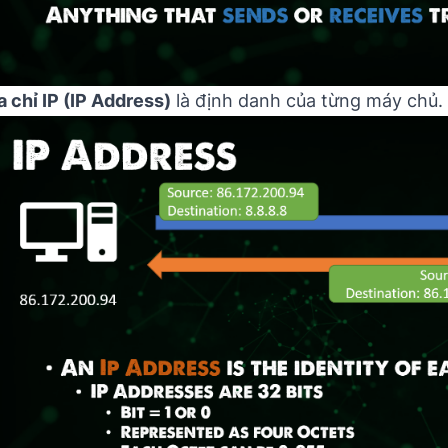
a chỉ IP (IP Address)
là định danh của từng máy chủ.