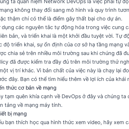
úng ta quan niệm Network DevOps là việc phải tự 
 mạng không thay đổi sang mô hình và quy trình tươn
ặc thậm chí có thể là điểm gây thất bại cho dự án.
 dụng các nguyên tắc tự động hóa trong việc cung cấ
iên bản, và triển khai là một khởi đầu tuyệt vời. Tự
c độ triển khai, sự ổn định của cơ sở hạ tầng mạng và 
ợc chia sẻ trên nhiều môi trường sau khi chúng đã đ
licy đã được kiểm tra đầy đủ trên môi trường thử n
một vị trí khác. Vì bản chất của việc này là chạy lại
ước đây. Bạn có thể tìm hiểu thêm về lợi ích của khái
ến thức cơ bản về mạng
y tạm quên khía cạnh về DevOps ở đây và chúng ta c
n tảng về mạng máy tính.
iết bị mạng
u bạn thích học qua hình thức xem video, hãy xem c