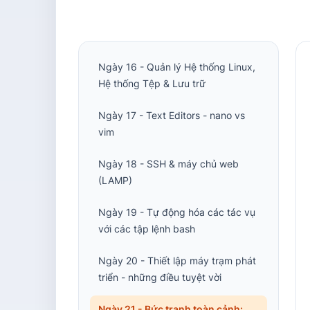
Ngày 15 - Các lệnh Linux cho
DevOps (thực tế là tất cả mọi
người)
Ngày 16 - Quản lý Hệ thống Linux,
Hệ thống Tệp & Lưu trữ
Ngày 17 - Text Editors - nano vs
vim
Ngày 18 - SSH & máy chủ web
(LAMP)
Ngày 19 - Tự động hóa các tác vụ
với các tập lệnh bash
Ngày 20 - Thiết lập máy trạm phát
triển - những điều tuyệt vời
Ngày 21 - Bức tranh toàn cảnh: