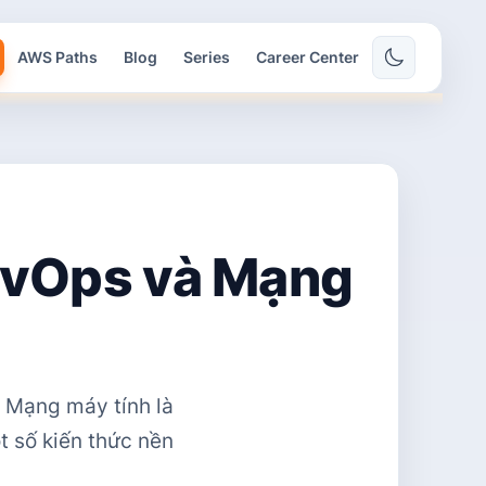
AWS Paths
Blog
Series
Career Center
DevOps và Mạng
à Mạng máy tính là
t số kiến thức nền