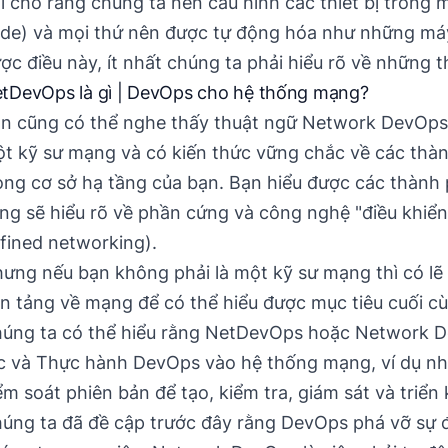
i cho rằng chúng ta nên cấu hình các thiết bị trong 
de) và mọi thứ nên được tự động hóa như những máy 
ợc điều này, ít nhất chúng ta phải hiểu rõ về những
tDevOps là gì | DevOps cho hệ thống mạng?
n cũng có thể nghe thấy thuật ngữ Network DevOps
t kỹ sư mạng và có kiến thức vững chắc về các thà
ong cơ sở hạ tầng của bạn. Bạn hiểu được các thành
ng sẽ hiểu rõ về phần cứng và công nghệ "điều khi
fined networking).
ưng nếu bạn không phải là một kỹ sư mạng thì có lẽ 
n tảng về mạng để có thể hiểu được mục tiêu cuối 
úng ta có thể hiểu rằng NetDevOps hoặc Network D
c và Thực hành DevOps vào hệ thống mạng, ví dụ nh
ểm soát phiên bản để tạo, kiểm tra, giám sát và triển
úng ta đã đề cập trước đây rằng DevOps phá vỡ sự đ