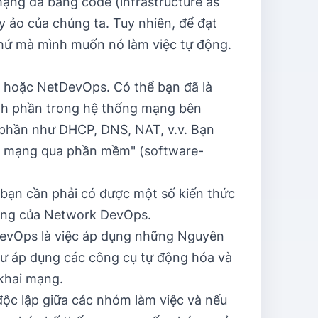
mạng đã bằng code (infrastructure as
ảo của chúng ta. Tuy nhiên, để đạt
 thứ mà mình muốn nó làm việc tự động.
 hoặc NetDevOps. Có thể bạn đã là
nh phần trong hệ thống mạng bên
 phần như DHCP, DNS, NAT, v.v. Bạn
ển mạng qua phần mềm" (software-
bạn cần phải có được một số kiến ​​thức
cùng của Network DevOps.
evOps là việc áp dụng những Nguyên
ư áp dụng các công cụ tự động hóa và
 khai mạng.
ộc lập giữa các nhóm làm việc và nếu