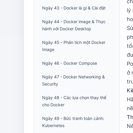
ch
Ngày 43 - Docker là gì & Cài đặt
lý
ho
Ngày 44 - Docker image & Thực
Sử
hành với Docker Desktop
ph
Ngày 45 - Phân tích một Docker
tố
Image
đư
Ngày 46 - Docker Compose
Po
ở 
Ngày 47 - Docker Networking &
tr
Security
Ki
Ngày 48 - Các lựa chọn thay thế
Hã
cho Docker
nề
Th
Ngày 49 - Bức tranh toàn cảnh:
Kubernetes
Nế