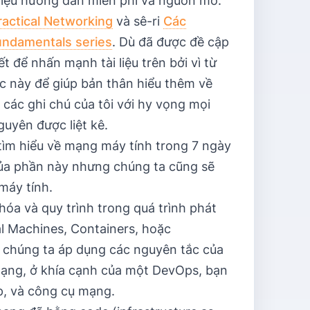
 liệu hướng dẫn miễn phí và nguồn mở.
ractical Networking
và sê-ri
Các
undamentals series
. Dù đã được đề cập
 để nhấn mạnh tài liệu trên bởi vì từ
c này để giúp bản thân hiểu thêm về
 các ghi chú của tôi với hy vọng mọi
uyên được liệt kê.
tìm hiểu về mạng máy tính trong 7 ngày
của phần này nhưng chúng ta cũng sẽ
máy tính.
hóa và quy trình trong quá trình phát
al Machines, Containers, hoặc
 chúng ta áp dụng các nguyên tắc của
ạng, ở khía cạnh của một DevOps, bạn
p, và công cụ mạng.