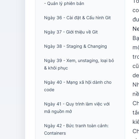
Tô
- Quản lý phiên bản
co
Ngày 36 - Cài đặt & Cấu hình Git
đư
Ne
Ngày 37 - Giới thiệu về Git
Bạ
Ngày 38 - Staging & Changing
mộ
tr
Ngày 39 - Xem, unstaging, loại bỏ
cũ
& khôi phục
de
Ngày 40 - Mạng xã hội dành cho
Nh
code
nề
Ch
Ngày 41 - Quy trình làm việc với
mã nguồn mở
tắ
ki
Ngày 42 - Bức tranh toàn cảnh:
Ch
Containers