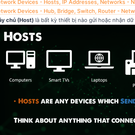
twork Devices - Hosts, IP Addresses, Networks - 
twork Devices - Hub, Bridge, Switch, Router - Net
y chủ (Host)
là bất kỳ thiết bị nào gửi hoặc nhận dữ 