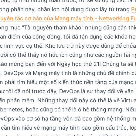
ơng tự như những tuần trước, tôi sẽ sử dụng các tài
ong phần này, phần lớn nội dung được lấy từ trang
P
uyên tắc cơ bản của Mạng máy tính - Networking F
ong mục "Tài nguyên tham khảo" nhưng cũng cần thiết
an điểm của cộng đồng, tôi đã tận dụng các khóa họ
c lĩnh vực cụ thể. Kho lưu trữ này được dùng để chứa
ười có thể thấy nó hữu ích cũng như các nguồn tài ng
ào mừng bạn đến với Ngày học thứ 21! Chúng ta sẽ 
i, DevOps và Mạng máy tính là những chủ đề chính 
n phải tìm hiểu một số kiến thức nền tảng của mạng 
ư tôi đã nói trước đây, DevOps là sự thay đổi về văn 
iển phần mềm. Những thay đổi này có thể là về Virtu
bernetes, hoặc cũng có thể là ở hệ thống mạng. Nếu
vOps vào cơ sở hạ tầng vốn đã bao gồm hệ thống m
 cần tìm hiểu về mạng máy tính bao gồm cấu trúc, lớ