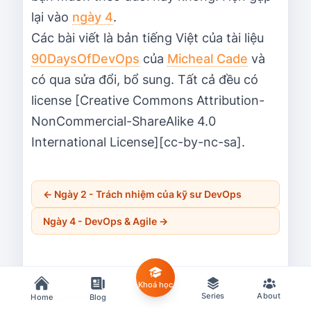
lại vào
ngày 4
.
Các bài viết là bản tiếng Việt của tài liệu
90DaysOfDevOps
của
Micheal Cade
và
có qua sửa đổi, bổ sung. Tất cả đều có
license [Creative Commons Attribution-
NonCommercial-ShareAlike 4.0
International License][cc-by-nc-sa].
←
Ngày 2 - Trách nhiệm của kỹ sư DevOps
Ngày 4 - DevOps & Agile
→
Khoá học
Series
About
Home
Blog